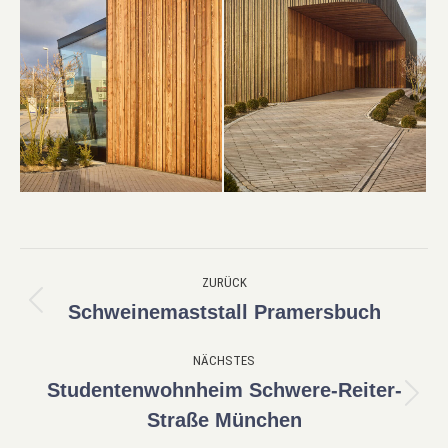
Project
ZURÜCK
navigation
Schweinemaststall Pramersbuch
Previous
project:
NÄCHSTES
Studentenwohnheim Schwere-Reiter-
Next
Straße München
project: